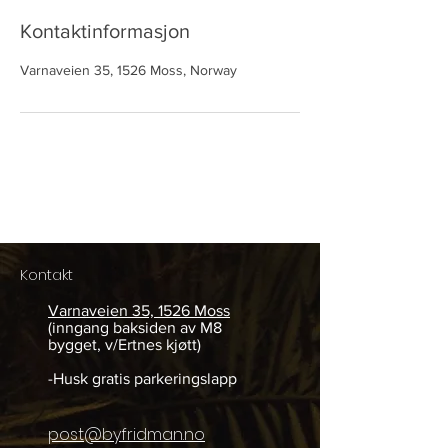
Kontaktinformasjon
Varnaveien 35, 1526 Moss, Norway
Kontakt
Varnaveien 35, 1526 Moss
(inngang baksiden av M8
bygget, v/Ertnes kjøtt
)
-Husk gratis parkeringslapp
post@byfridman.no