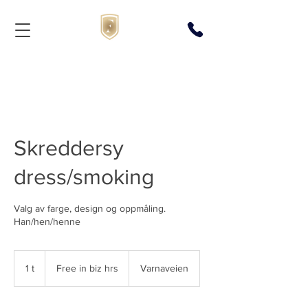
Skreddersy
dress/smoking
Valg av farge, design og oppmåling.
Han/hen/henne
Free
in
1 t
1
Free in biz hrs
Varnaveien
biz
hrs