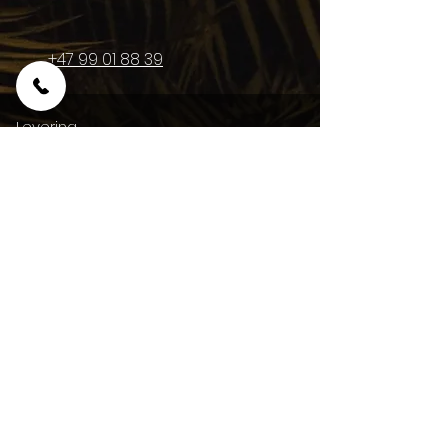
+47 99 01 88 39
Levering
For å forsikre oss om at du er 100%
fornøyd, tilbyr vi personlig service ved
levering og sørger for alt sitter som det
skal.
Betaling
Faktura.