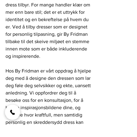
dress tilbyr. For mange handler klær om 
mer enn bare stil; det er et uttrykk for 
identitet og en bekreftelse på hvem du 
er. Ved å tilby dresser som er designet 
for personlig tilpasning, gir By Fridman 
tilbake til det skeive miljøet en stemme 
innen mote som er både inkluderende 
og inspirerende.
Hos By Fridman er vårt oppdrag å hjelpe 
deg med å designe den dressen som lar 
deg føle deg selvsikker og ekte, uansett 
anledning. Vi oppfordrer deg til å 
besøke oss for en konsultasjon, for å 
bringe inspirasjonsbildene dine, og 
oppleve hvor kraftfull, men samtidig 
personlig en skreddersydd dress kan 
være i din garderobe. Ikke la 
tradisjonelle kjønnsnormer diktere 