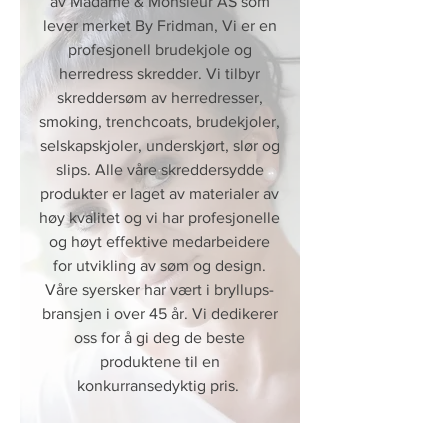
av Madame & Monsieur AS som
lever merket By Fridman, Vi er en
profesjonell brudekjole og
herredress skredder. Vi tilbyr
skreddersøm av herredresser,
smoking, trenchcoats, brudekjoler,
selskapskjoler, underskjørt, slør og
slips. Alle våre skreddersydde
produkter er laget av materialer av
høy kvalitet og vi har profesjonelle
og høyt effektive medarbeidere
for utvikling av søm og design.
Våre syersker har vært i bryllups-
bransjen i over 45 år. Vi dedikerer
oss for å gi deg de beste
produktene til en
konkurransedyktig pris.