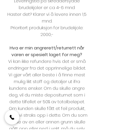
Leveringstid på skreddersydde
brudekjoler er ca 4-6 mnd
Haster det? Klarer vi å levere innen 1,5
mnd.
Prioritert produksjon for brudekjole:
2000,-
Hva er min angrerett/returrett når
varen er spesielt laget for meg?
Vi kan ikke refundere hvis det er små
endringer fra det opprinnelige bildet.
Vi gjør vårt aller beste i å finne mest
mulig likt stoff og detaljer ut ifra
kundens ønsker. Om du skulle angre
deg, vil du miste depositumet som i
dette tilfellet er 50% av totalbeløpet.
Om kunden skulle fått et feil produkt,
retter vi straks opp i dette. Om du som
kunde av en eller annen grunn skulle
gått opp eller ned i vekt, må du selv