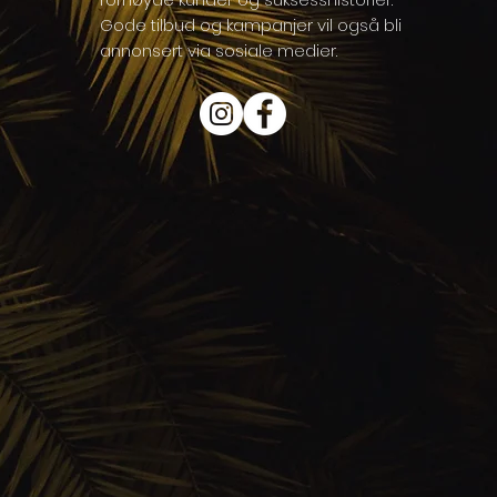
Gode tilbud og kampanjer vil også bli
annonsert via sosiale medier.