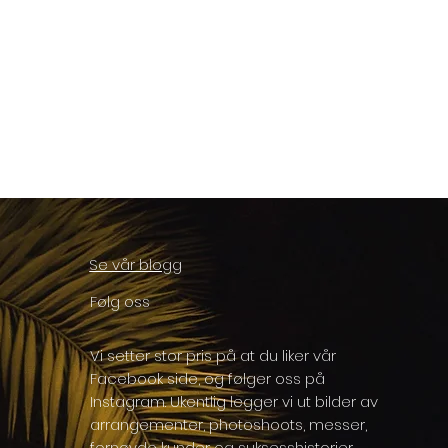
Se vår blogg
Følg oss
Vi setter stor pris på at du liker vår
Facebook side, og følger oss på
Instagram. Ukentlig legger vi ut bilder av
arrangementer, photoshoots, messer,
fornøyde kunder og suksesshistorier.