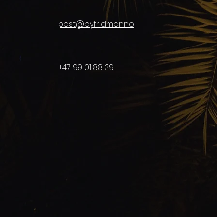
post@byfridman.no
+47 99 01 88 39