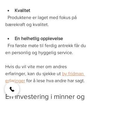
Kvalitet
  Produktene er laget med fokus på 
bærekraft og kvalitet.
En helhetlig opplevelse
  Fra første møte til ferdig antrekk får du 
en personlig og hyggelig service.
Hvis du vil vite mer om andres 
erfaringer, kan du sjekke ut 
by fridman 
erfaringer
 for å lese hva andre har sagt.
En investering i minner og 
stil
Å velge by Fridman handler ikke bare 
om å kjøpe klær. Det er en investering i 